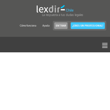
Chile
La respuesta a tus dudas legales
Cómo funciona
Ayuda
ENTRAR
¿ERES UN PROFESIONAL?