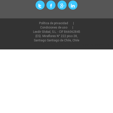
Política de privacidad
Condiciones de uso
Lexdir Global, S.L. - CIF B66062845
(ES). Miraflores N° 222 piso 28,
Santiago Santiago de Chile, Chile
©2022 lexdir.com Todos los derechos reservados