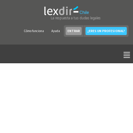
Chile
La respuesta a tus dudas legales
Cómo funciona
Ayuda
ENTRAR
¿ERES UN PROFESIONAL?