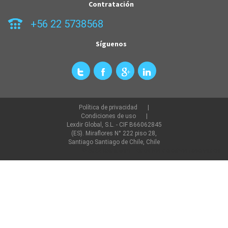
Contratación
+56 22 5738568
Síguenos
Política de privacidad
Condiciones de uso
Lexdir Global, S.L. - CIF B66062845
(ES). Miraflores N° 222 piso 28,
Santiago Santiago de Chile, Chile
©2022 lexdir.com Todos los derechos reservados