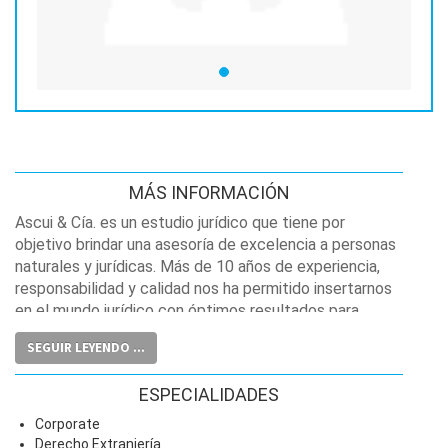
MÁS INFORMACIÓN
Ascui & Cía. es un estudio jurídico que tiene por
objetivo brindar una asesoría de excelencia a personas
naturales y jurídicas. Más de 10 años de experiencia,
responsabilidad y calidad nos ha permitido insertarnos
en el mundo jurídico con óptimos resultados para
nuestros clientes. Sus profesionales son: abogados de
SEGUIR LEYENDO ...
Derecho Civil, abogados de Derecho Laboral, abogados
de Derecho Tributario, abogados de Derecho Penal,
ESPECIALIDADES
abogados de Derecho de Extranjería, abogados de
Derecho Corporativo, y abogados de Derecho
Corporate
Tributario.
Derecho Extranjería