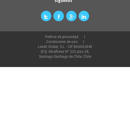
Síguenos
Política de privacidad
Condiciones de uso
Lexdir Global, S.L. - CIF B66062845
(ES). Miraflores N° 222 piso 28,
Santiago Santiago de Chile, Chile
©2022 lexdir.com Todos los derechos reservados