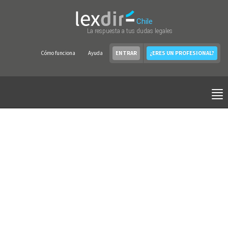
Chile
La respuesta a tus dudas legales
Cómo funciona
Ayuda
ENTRAR
¿ERES UN PROFESIONAL?