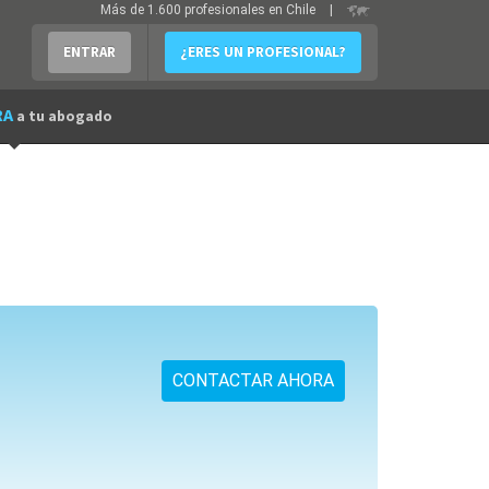
Más de 1.600 profesionales en Chile
|
ENTRAR
¿ERES UN PROFESIONAL?
RA
a tu abogado
CONTACTAR AHORA