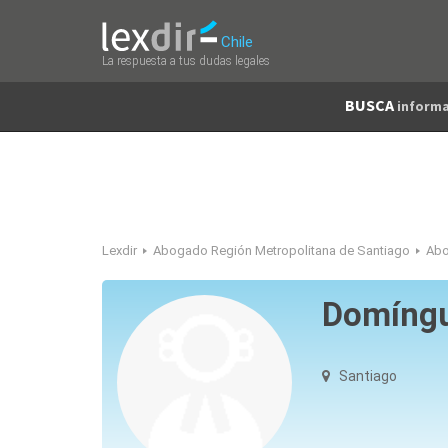
Chile
La respuesta a tus dudas legales
BUSCA
informa
Lexdir
Abogado Región Metropolitana de Santiago
Abo
Domíngu
Santiago