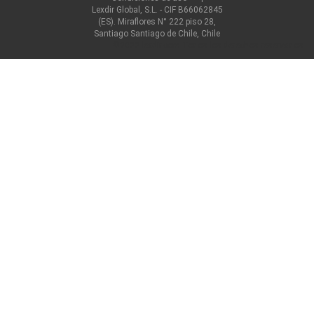
Lexdir Global, S.L. - CIF B66062845
(ES). Miraflores N° 222 piso 28,
Santiago Santiago de Chile, Chile
©2022 lexdir.com Todos los derechos reservados