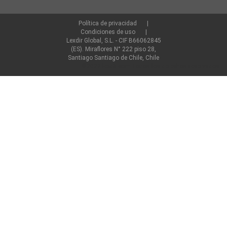
Política de privacidad
Condiciones de uso
Lexdir Global, S.L. - CIF B66062845
(ES). Miraflores N° 222 piso 28,
Santiago Santiago de Chile, Chile
©2022 lexdir.com Todos los derechos reservados