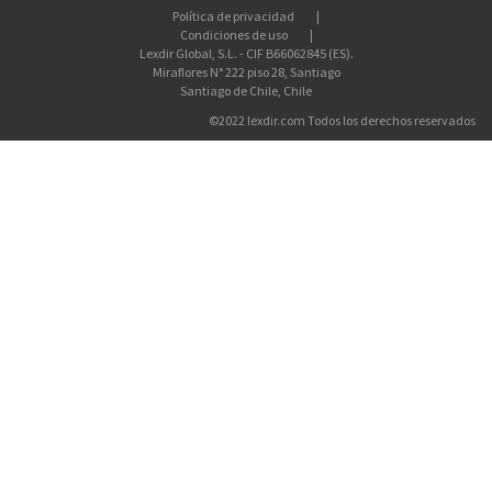
Política de privacidad
Condiciones de uso
Lexdir Global, S.L. - CIF B66062845 (ES).
Miraflores N° 222 piso 28, Santiago
Santiago de Chile, Chile
©2022 lexdir.com Todos los derechos reservados