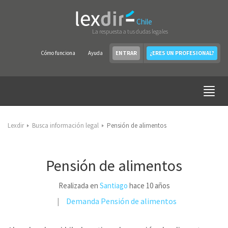
Chile
La respuesta a tus dudas legales
Cómo funciona
Ayuda
ENTRAR
¿ERES UN PROFESIONAL?
Lexdir
Busca información legal
Pensión de alimentos
Pensión de alimentos
Realizada en
Santiago
hace 10 años
Demanda
Pensión de alimentos