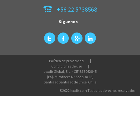
+56 22 5738568
Síguenos
Política de privacidad
Condiciones de uso
Lexdir Global, S.L. - CIF B66062845
(ES). Miraflores N° 222 piso 28,
Santiago Santiago de Chile, Chile
©2022 lexdir.com Todos los derechos reservados