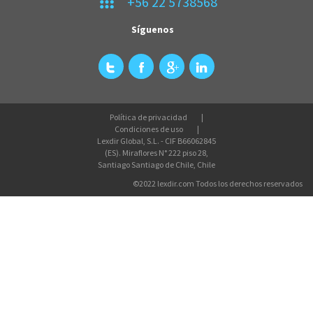
+56 22 5738568
Síguenos
Política de privacidad
Condiciones de uso
Lexdir Global, S.L. - CIF B66062845
(ES). Miraflores N° 222 piso 28,
Santiago Santiago de Chile, Chile
©2022 lexdir.com Todos los derechos reservados