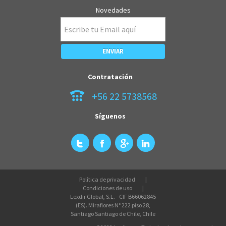
Novedades
Contratación
+56 22 5738568
Síguenos
Política de privacidad
Condiciones de uso
Lexdir Global, S.L. - CIF B66062845
(ES). Miraflores N° 222 piso 28,
Santiago Santiago de Chile, Chile