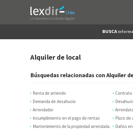
Chile
La respuesta a tus dudas legales
BUSCA
informa
Alquiler de local
Búsquedas relacionadas con Alquiler de
Renta de arriendo
Contrato
Demanda de desahucio
Desahucio
Arrendador
Arrendata
Incumplimiento en el pago de rentas
Plazo de a
Mantenimiento de la propiedad arrendada
Daños en l