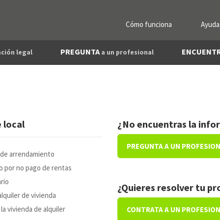
Cómo funciona
Ayuda
PREGUNTA
ENCUENT
ción legal
a un profesional
 local
¿No encuentras la info
PREGUNTA A UN PROFESIO
 de arrendamiento
 por no pago de rentas
rio
¿Quieres resolver tu p
lquiler de vivienda
a vivienda de alquiler
CONTRATA A UN PROFESIO