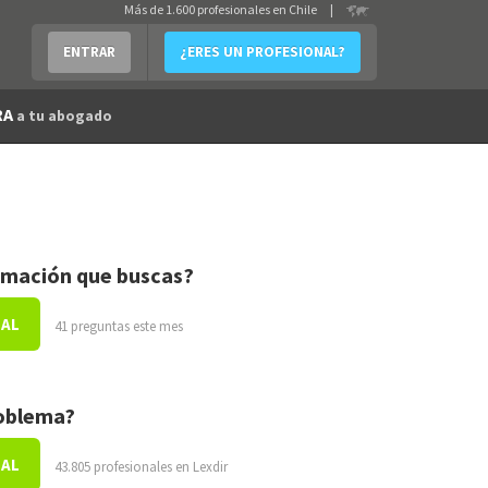
Más de 1.600 profesionales en Chile
|
ENTRAR
¿ERES UN PROFESIONAL?
RA
a tu abogado
rmación que buscas?
NAL
41 preguntas este mes
roblema?
NAL
43.805 profesionales en Lexdir