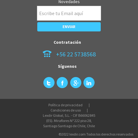
Novedades
Contratación
+56 22 5738568
Síguenos
Política de privacidad
Condiciones de uso
Lexdir Global, S.L. - CIF B66062845
(ES). Miraflores N° 222 piso 28,
Santiago Santiago de Chile, Chile
©2022 lexdir.com Todos los derechos reservados