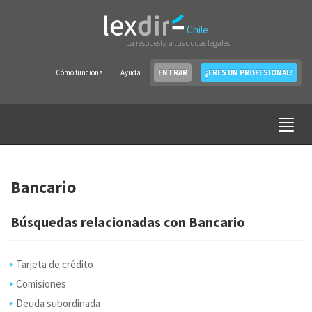
Chile
La respuesta a tus dudas legales
Cómo funciona
Ayuda
ENTRAR
¿ERES UN PROFESIONAL?
Bancario
Búsquedas relacionadas con Bancario
Tarjeta de crédito
Comisiones
Deuda subordinada