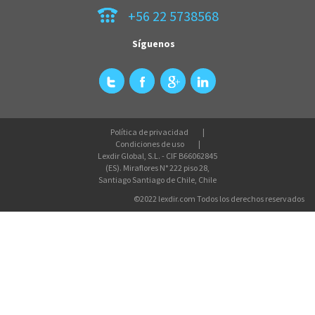
+56 22 5738568
Síguenos
Política de privacidad
Condiciones de uso
Lexdir Global, S.L. - CIF B66062845
(ES). Miraflores N° 222 piso 28,
Santiago Santiago de Chile, Chile
©2022 lexdir.com Todos los derechos reservados