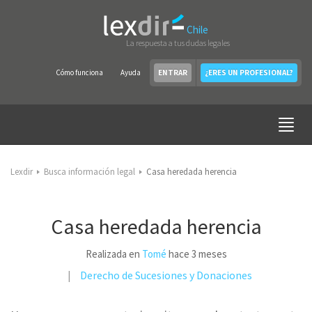
Chile
La respuesta a tus dudas legales
Cómo funciona
Ayuda
ENTRAR
¿ERES UN PROFESIONAL?
Lexdir
Busca información legal
Casa heredada herencia
Casa heredada herencia
Realizada en
Tomé
hace 3 meses
Derecho de Sucesiones y Donaciones