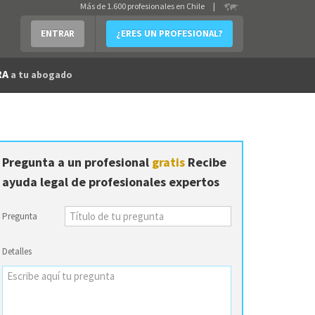
Más de 1.600 profesionales en Chile
|
ENTRAR
¿ERES UN PROFESIONAL?
RA
a tu abogado
Pregunta a un profesional
gratis
Recibe
ayuda legal de profesionales expertos
Pregunta
Detalles