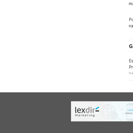
ma
Po
na
G
Es
P
Ha