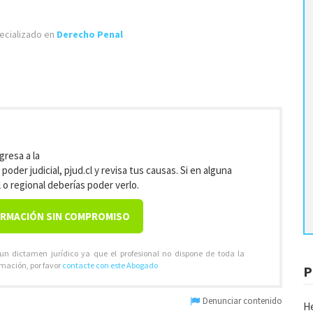
cializado en
Derecho Penal
gresa a la
l poder judicial, pjud.cl y revisa tus causas. Si en alguna
l o regional deberías poder verlo.
ORMACIÓN SIN COMPROMISO
 un dictamen jurídico ya que el profesional no dispone de toda la
rmación, por favor
contacte con este Abogado
P
Denunciar contenido
He