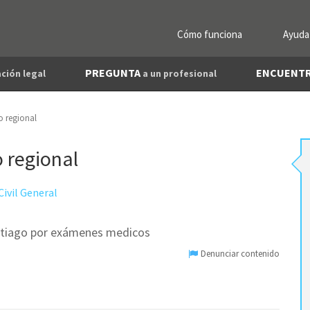
Cómo funciona
Ayuda
PREGUNTA
ENCUENT
ción legal
a un profesional
o regional
 regional
ivil General
antiago por exámenes medicos
Denunciar contenido