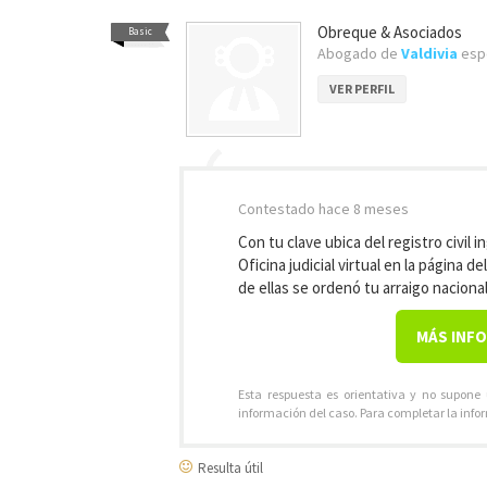
Obreque & Asociados
Basic
Abogado de
Valdivia
espe
VER PERFIL
Contestado
hace 8 meses
Con tu clave ubica del registro civil in
Oficina judicial virtual en la página de
de ellas se ordenó tu arraigo naciona
MÁS INF
Esta respuesta es orientativa y no supone
información del caso. Para completar la info
Resulta útil