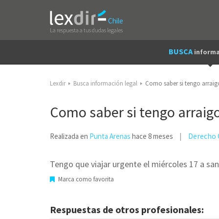
Chile
La respuesta a tus dudas legales
BUSCA
informa
Lexdir
Busca información legal
Como saber si tengo arraig
Como saber si tengo arraigo
Derecho C
Realizada en
Punta Arenas
hace 8 meses
Tengo que viajar urgente el miércoles 17 a s
Marca como favorita
Respuestas de otros profesionales: