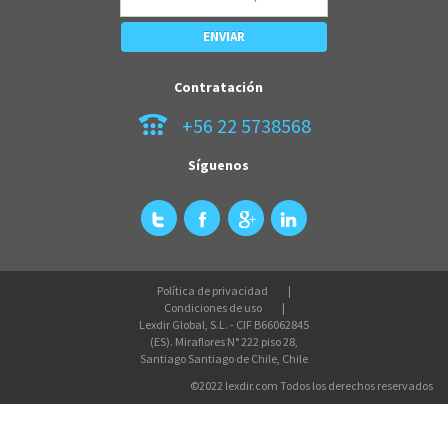
Contratación
+56 22 5738568
Síguenos
Política de privacidad
Condiciones de uso
Lexdir Global, S.L. - CIF B66062845
(ES). Miraflores N° 222 piso 28,
Santiago Santiago de Chile, Chile
©2022 lexdir.com Todos los derechos reservados