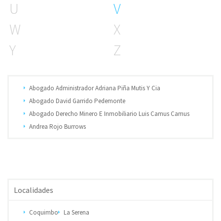
U
V
W
X
Y
Z
Abogado Administrador Adriana Piña Mutis Y Cia
Abogado David Garrido Pedemonte
Abogado Derecho Minero E Inmobiliario Luis Camus Camus
Andrea Rojo Burrows
Localidades
Coquimbo
La Serena