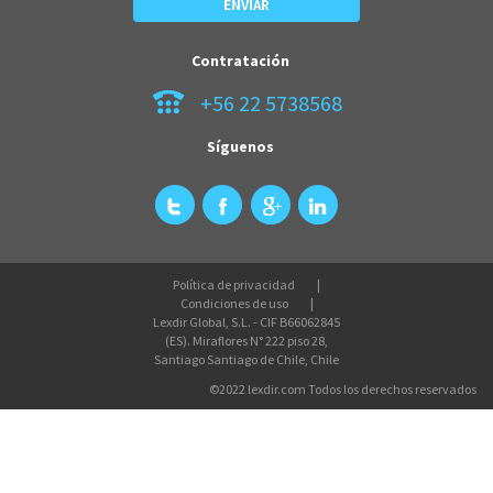
Contratación
+56 22 5738568
Síguenos
Política de privacidad
Condiciones de uso
Lexdir Global, S.L. - CIF B66062845
(ES). Miraflores N° 222 piso 28,
Santiago Santiago de Chile, Chile
©2022 lexdir.com Todos los derechos reservados