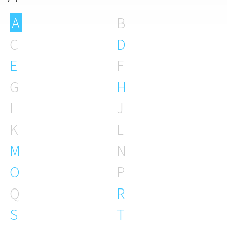
A
B
C
D
E
F
G
H
I
J
K
L
M
N
O
P
Q
R
S
T