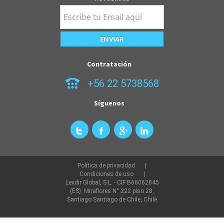
Contratación
+56 22 5738568
Síguenos
Política de privacidad
Condiciones de uso
Lexdir Global, S.L. - CIF B66062845
(ES). Miraflores N° 222 piso 28,
Santiago Santiago de Chile, Chile
©2022 lexdir.com Todos los derechos reservados