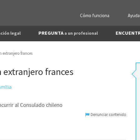
Cómo funciona
Ayuda
PREGUNTA
ENCUENT
ción legal
a un profesional
n extranjero frances
n extranjero frances
amilia
currir al Consulado chileno
Denunciar contenido