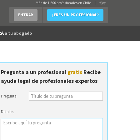
Más de 1.600 profesionales en Chile
|
ENTRAR
¿ERES UN PROFESIONAL?
RA
a tu abogado
Pregunta a un profesional
gratis
Recibe
ayuda legal de profesionales expertos
Pregunta
Detalles