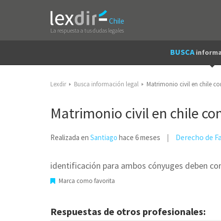
Chile
La respuesta a tus dudas legales
BUSCA
informa
Lexdir
Busca información legal
Matrimonio civil en chile co
Matrimonio civil en chile co
Derecho de F
Realizada en
Santiago
hace 6 meses
identificación para ambos cónyuges deben con
Marca como favorita
Respuestas de otros profesionales: