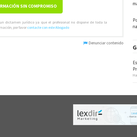
ma
ORMACIÓN SIN COMPROMISO
Po
 un dictamen jurídico ya que el profesional no dispone de toda la
na
rmación, por favor
contacte con este Abogado
Denunciar contenido
G
Es
P
Ha