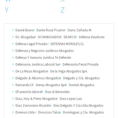
Y
Z
Daniel Bravo
Dante Rossi Pizarro
Dario Zañartu M.
DC Abogadas
DCWABOGADOS
DEARCO
Defensa Deudores
Defensa Legal Privada.
DEFENSAS MORALES.CL
Defensas y Negocios Jurídicos Abogados
Defensa Y Asesoria Juridica Te Defiende
Defensoria Juridica Laboral Sur
Defensoría Penal Privada
De La Maza Abogados
De la Vega Abogados SpA.
Delgado & Albornoz Abogados
Delgado y Cía. Abogados
Demande.Cl
Deney Abogados SpA
Devilat Abogados
Df asesoría laboral
Diaz & Benavides
Diaz, Hoy & Perez Abogados
Diaz Lopez Luis
Diaz Zamorano Ricardo
Diez Delgado Y Cia.Ltda.Abogados
Direxion Ltda.
Divorcios Talca
Domínguez y Cía. Abogados