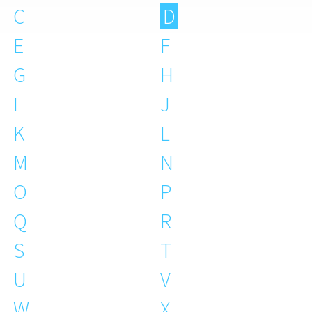
C
D
E
F
G
H
I
J
K
L
M
N
O
P
Q
R
S
T
U
V
W
X