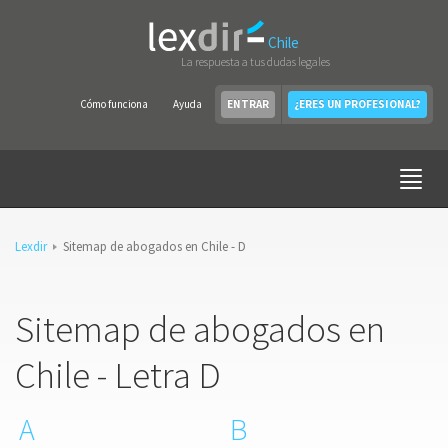
Chile
La respuesta a tus dudas legales
Cómo funciona
Ayuda
ENTRAR
¿ERES UN PROFESIONAL?
Lexdir
Sitemap de abogados en Chile - D
Sitemap de abogados en
Chile - Letra D
A
B