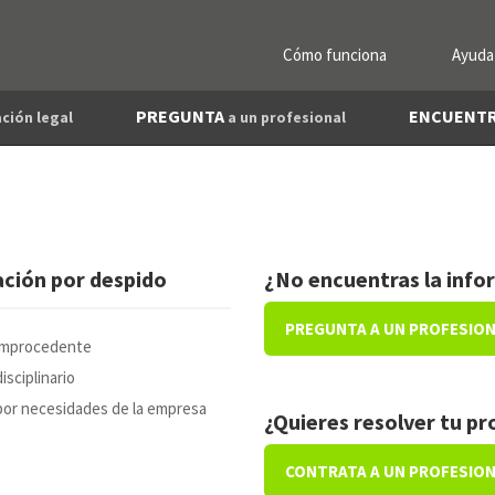
Cómo funciona
Ayuda
PREGUNTA
ENCUENT
ción legal
a un profesional
ción por despido
¿No encuentras la info
PREGUNTA A UN PROFESIO
improcedente
isciplinario
or necesidades de la empresa
¿Quieres resolver tu p
CONTRATA A UN PROFESIO