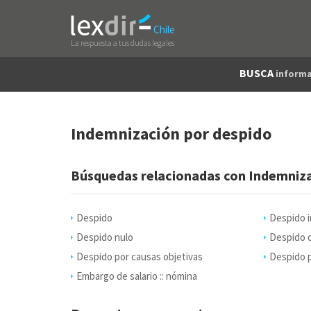
Chile
La respuesta a tus dudas legales
BUSCA
informa
Indemnización por despido
Búsquedas relacionadas con Indemniza
Despido
Despido 
Despido nulo
Despido d
Despido por causas objetivas
Despido p
Embargo de salario :: nómina