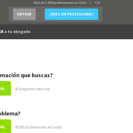
Más de 1.600 profesionales en Chile
|
ENTRAR
¿ERES UN PROFESIONAL?
RA
a tu abogado
rmación que buscas?
NAL
42 preguntas este mes
roblema?
NAL
43.805 profesionales en Lexdir