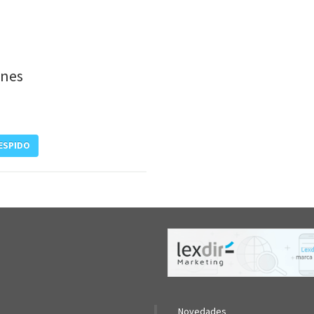
ones
DESPIDO
Novedades