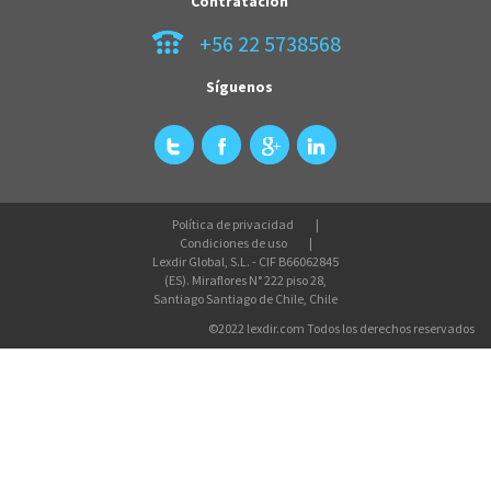
Contratación
+56 22 5738568
Síguenos
Política de privacidad
Condiciones de uso
Lexdir Global, S.L. - CIF B66062845
(ES). Miraflores N° 222 piso 28,
Santiago Santiago de Chile, Chile
©2022 lexdir.com Todos los derechos reservados