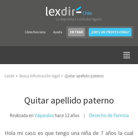
Chile
La respuesta a tus dudas legales
Cómo funciona
Ayuda
ENTRAR
¿ERES UN PROFESIONAL?
Lexdir
Busca información legal
Quitar apellido paterno
Quitar apellido paterno
Derecho de Familia
Realizada en
Valparaíso
hace 12 años
Hola mi caso es que tengo una niña de 7 años la cual