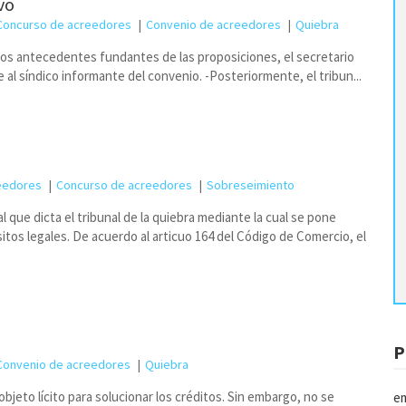
vo
Concurso de acreedores
Convenio de acreedores
Quiebra
 los antecedentes fundantes de las proposiciones, el secretario
e al síndico informante del convenio. -Posteriormente, el tribun...
eedores
Concurso de acreedores
Sobreseimiento
al que dicta el tribunal de la quiebra mediante la cual se pone
sitos legales. De acuerdo al articuo 164 del Código de Comercio, el
P
Convenio de acreedores
Quiebra
jeto lícito para solucionar los créditos. Sin embargo, no se
em