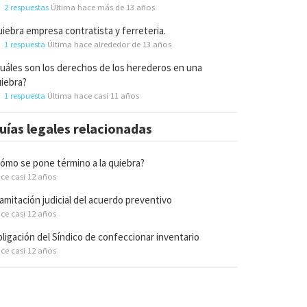
2 respuestas
Última hace más de 13 años
iebra empresa contratista y ferreteria.
1 respuesta
Última hace alrededor de 13 años
uáles son los derechos de los herederos en una
iebra?
1 respuesta
Última hace casi 11 años
uías legales relacionadas
ómo se pone término a la quiebra?
ce casi 12 años
amitación judicial del acuerdo preventivo
ce casi 12 años
ligación del Síndico de confeccionar inventario
ce casi 12 años