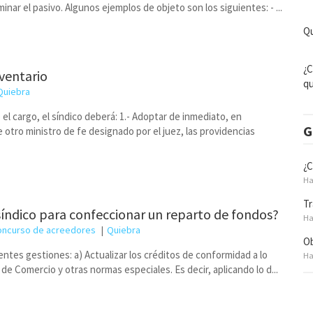
minar el pasivo. Algunos ejemplos de objeto son los siguientes: - ...
Qu
¿C
nventario
qu
Quiebra
el cargo, el síndico deberá: 1.- Adoptar de inmediato, en
G
e otro ministro de fe designado por el juez, las providencias
¿C
Ha
Tr
 síndico para confeccionar un reparto de fondos?
Ha
oncurso de acreedores
Quiebra
Ob
ientes gestiones: a) Actualizar los créditos de conformidad a lo
Ha
 de Comercio y otras normas especiales. Es decir, aplicando lo d...